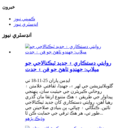
خبرون
ڪمپني نيوز
انڊسٽري نيوز
انڊسٽري نيوز
روايتي دستڪاري ۽ جديد ٽيڪنالاجي جو
ميلاپ: جهنڊو ٺاهڻ جو فن ۽ جدت
ايڊمن پاران 25-11-18 تي
گلوبلائيزيشن جي لهر ۾، جهنڊا، ثقافتي علامتن ۽
روحاني ڪيريئرن جي حيثيت سان، پنهنجي
پيداوار جي طريقن ۾ هڪ متنوع ارتقا مان گذري
رهيا آهن، روايتي دستڪاري کان جديد ٽيڪنالاجي
تائين. ڪنگائي ۽ ڇپائي، ٻن بنيادي صلاحيتن جي
طور تي، هر هڪ ترقي جي حمايت ڪن ٿا...
وڌيڪ پڙهو