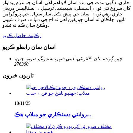
جاري، ڊگهي مدت جي مدد اسان لاءِ اهم آهي. اسان جو عزم پيداوار
کان شروع ٿئي ٿو، ۽ اسيمبلي، شپمينٽ، ترسيل ۽ انسٽاليشن ذريعي
جاري رهي ٿو، ۽ اسان جي پيش ڪيل سار سنڀال جي پروگرامن
تائين. ڇاڪاڻ ته اسان جو يقين آهي ته اڄ جي دنيا ۾، صرف شيون
وڪڻڻ سان ڪم نه ٿيندو.
رڪنيت حاصل ڪريو
اسان سان رابطو ڪريو
چپن ڳوٺ، ينان ڪائونٽي، ليني شهر، شنڊونگ صوبو، چين،
276300
تازيون خبرون
18/11/25
روايتي دستڪاري جو ميلاپ هڪ...