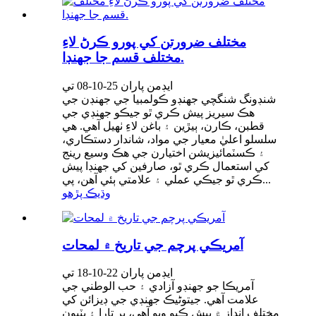
مختلف ضرورتن کي پورو ڪرڻ لاءِ
مختلف قسم جا جهنڊا.
ايڊمن پاران 25-10-08 تي
شنڊونگ شنگچي جھنڊو ڪولمبيا جي جھنڊن جي
هڪ سيريز پيش ڪري ٿو جيڪو جھنڊي جي
قطبن، ڪارن، ٻيڙين ۽ باغن لاءِ ٺهيل آهي. هي
سلسلو اعليٰ معيار جي مواد، شاندار دستڪاري،
۽ ڪسٽمائيزيشن اختيارن جي هڪ وسيع رينج
کي استعمال ڪري ٿو، صارفين کي جھنڊا پيش
ڪري ٿو جيڪي عملي ۽ علامتي ٻئي آهن، پي...
وڌيڪ پڙهو
آمريڪي پرچم جي تاريخ ۾ لمحات
ايڊمن پاران 22-10-18 تي
آمريڪا جو جهنڊو آزادي ۽ حب الوطني جي
علامت آهي. جيتوڻيڪ جهنڊي جي ڊيزائن کي
مختلف انداز ۾ پيش ڪيو ويو آهي، پر تارا ۽ پٽيون