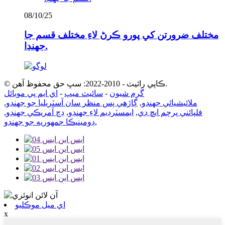
08/10/25
مختلف ضرورتن کي پورو ڪرڻ لاءِ مختلف قسم جا
جهنڊا.
© ڪاپي رائيٽ - 2010-2022: سڀ حق محفوظ آهن.
گرم شيون
-
سائيٽ ميپ
-
اي ايم پي موبائل
ملائيشيائي جهنڊو
,
ڳاڙهي پس منظر سان آسٽريليا جو جهنڊو
,
فلپائني پرچم ايڇ ڊي
,
ايمسٽرڊيم لاءِ جهنڊو
,
ڊچ آمريڪي جهنڊو
,
,
ڊومينيڪا جمهوريه جو جهنڊو
اي ميل موڪليو
x