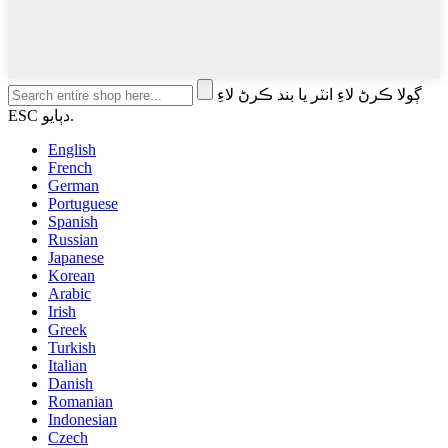
ڳولا ڪرڻ لاءِ انٽر يا بند ڪرڻ لاءِ
ESC دٻايو.
English
French
German
Portuguese
Spanish
Russian
Japanese
Korean
Arabic
Irish
Greek
Turkish
Italian
Danish
Romanian
Indonesian
Czech