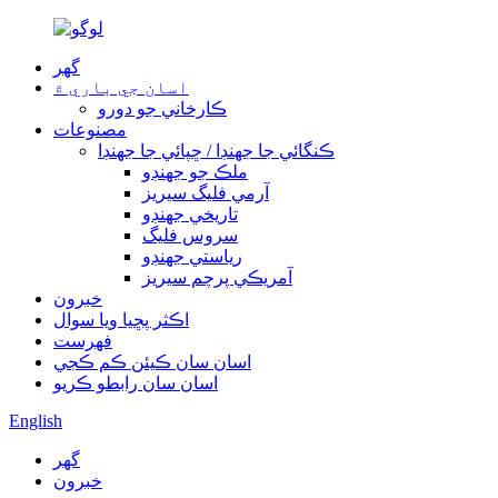
گھر
اسان جي باري ۾
ڪارخاني جو دورو
مصنوعات
ڪنگائي جا جهنڊا / ڇپائي جا جهنڊا
ملڪ جو جهنڊو
آرمي فليگ سيريز
تاريخي جهنڊو
سروس فليگ
رياستي جهنڊو
آمريڪي پرچم سيريز
خبرون
اڪثر پڇيا ويا سوال
فهرست
اسان سان ڪيئن ڪم ڪجي
اسان سان رابطو ڪريو
English
گھر
خبرون