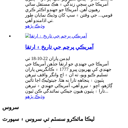
آمريڪا جي سڄي زندگي ۾ هڪ مستقل ساٿي
رهيون آهن. آمريڪا جو جهنڊو اڪثر ڪري
قومي... جي وقتن ۾ سڀ کان وڌيڪ نمايان طور
تي اڏامندو آهي.
وڌيڪ پڙهو
آمريڪي پرچم جي تاريخ ۽ ارتقا
ايڊمن پاران 22-10-18 تي
آمريڪا جي جهنڊي جو ارتقا جڏهن آمريڪا جي
جهنڊي کي پهريون ڀيرو 1777 ۾ ڪانگريس پاران
تسليم ڪيو ويو، ته ان ۾ اڄ وانگر واقف تيرهن
پٽيون ۽ پنجاهه تارا نه هئا. جيتوڻيڪ اڃا تائين
ڳاڙهو، اڇو ۽ نيرو آهي، آمريڪي جهنڊي ۾ تيرهن
تارا ۽ پٽيون هيون جيڪي نمائندگي ڪن ٿيون...
وڌيڪ پڙهو
سروس
ليڪا مائڪرو سسٽم تي سروس ۽ سپورٽ