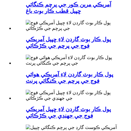
آمريڪي مرين ڪور جي پرچم ڪنگائي
ڇپيل قطب ڪار بوٽ باغ
پول ڪار بوٽ گارڊن لاءِ ڇپيل آمريڪي
فوج جي پرچم جي ڪڙڪائي
پول ڪار بوٽ گارڊن لاءِ آمريڪي هوائي
فوج جي پرچم جي ڪنگائي پرنٽ
پول ڪار بوٽ گارڊن لاءِ ڇپيل آمريڪي
فوج جي جهنڊي جي ڪڙڪائي