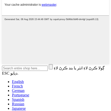
ڳولا ڪرڻ لاءِ انٽر يا بند ڪرڻ لاءِ
ESC دٻايو.
English
French
German
Portuguese
Spanish
Russian
Japanese