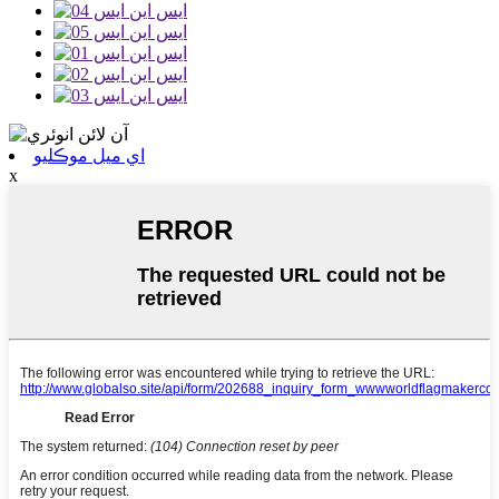
اي ميل موڪليو
x