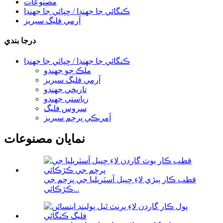
مصنوعات
ڪنگائي جا جهنڊا / ڇپائي جا جهنڊا
آرمي فليگ سيريز
درجا بندي
ڪنگائي جا جهنڊا / ڇپائي جا جهنڊا
ملڪ جو جهنڊو
آرمي فليگ سيريز
تاريخي جهنڊو
رياستي جهنڊو
سروس فليگ
آمريڪي پرچم سيريز
نمايان مصنوعات
قطب ڪار ٻيڙي لاءِ ڇپيل آسٽريليا جي پرچم جي
ڪڙڪائي...