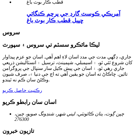
آمريڪي ڪوسٽ گارڊ جي پرچم ڪنگائي
ڇپيل قطب ڪار بوٽ باغ
سروس
ليڪا مائڪرو سسٽم تي سروس ۽ سپورٽ
جاري، ڊگهي مدت جي مدد اسان لاءِ اهم آهي. اسان جو عزم پيداوار
کان شروع ٿئي ٿو، ۽ اسيمبلي، شپمينٽ، ترسيل ۽ انسٽاليشن ذريعي
جاري رهي ٿو، ۽ اسان جي پيش ڪيل سار سنڀال جي پروگرامن
تائين. ڇاڪاڻ ته اسان جو يقين آهي ته اڄ جي دنيا ۾، صرف شيون
وڪڻڻ سان ڪم نه ٿيندو.
رڪنيت حاصل ڪريو
اسان سان رابطو ڪريو
چپن ڳوٺ، ينان ڪائونٽي، ليني شهر، شنڊونگ صوبو، چين،
276300
تازيون خبرون