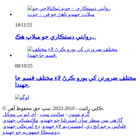
18/11/25
روايتي دستڪاري جو ميلاپ هڪ...
08/10/25
مختلف ضرورتن کي پورو ڪرڻ لاءِ مختلف قسم جا
جهنڊا.
© ڪاپي رائيٽ - 2010-2022: سڀ حق محفوظ آهن.
گرم شيون
-
سائيٽ ميپ
-
اي ايم پي موبائل
ڳاڙهي پس منظر سان آسٽريليا جو جهنڊو
,
ملائيشيائي جهنڊو
,
فلپائني پرچم ايڇ ڊي
,
ايمسٽرڊيم لاءِ جهنڊو
,
ڊچ آمريڪي جهنڊو
,
,
ڊومينيڪا جمهوريه جو جهنڊو