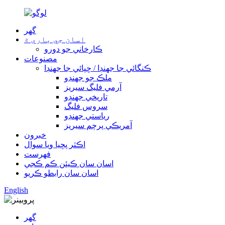
گھر
اسان جي باري ۾
ڪارخاني جو دورو
مصنوعات
ڪنگائي جا جهنڊا / ڇپائي جا جهنڊا
ملڪ جو جهنڊو
آرمي فليگ سيريز
تاريخي جهنڊو
سروس فليگ
رياستي جهنڊو
آمريڪي پرچم سيريز
خبرون
اڪثر پڇيا ويا سوال
فهرست
اسان سان ڪيئن ڪم ڪجي
اسان سان رابطو ڪريو
English
گھر