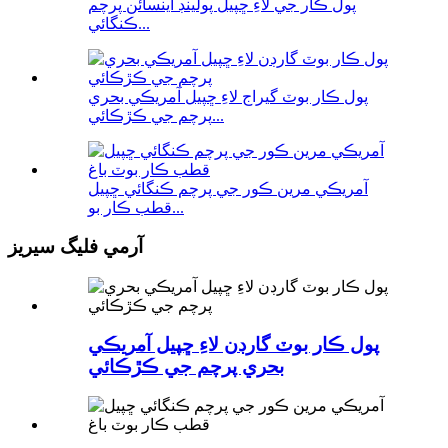
پول ڪار جي لاءِ ڇپيل پولينڊ اينسائن پرچم
ڪنگائي...
پول ڪار بوٽ گيراج لاءِ ڇپيل آمريڪي بحري
پرچم جي ڪڙڪائي...
آمريڪي مرين ڪور جي پرچم ڪنگائي ڇپيل
قطب ڪار بو...
آرمي فليگ سيريز
پول ڪار بوٽ گارڊن لاءِ ڇپيل آمريڪي
بحري پرچم جي ڪڙڪائي