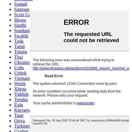
Somali
Samoan
Scots Gaelic
Shona
Sindhi
Sundanese
Swahili
Tajik
Tamil
Telugu
Thai
Ukrainian
Urdu
Uzbek
Vietnamese
Welsh
Xhosa
Yiddish
Yoruba
Zulu
Kinyarwanda
Tatar
Oriya
Turkmen
Uyghur