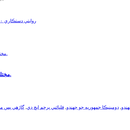
مختلف ضرورتن کي پورو ڪرڻ لاءِ مختلف قسم جا جهنڊا.
هنڊو
,
ڊومينيڪا جمهوريه جو جهنڊو
,
فلپائني پرچم ايڇ ڊي
,
ڳاڙهي پس منظ