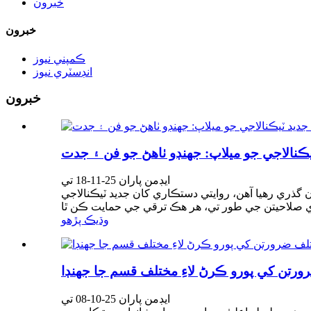
خبرون
خبرون
ڪمپني نيوز
انڊسٽري نيوز
خبرون
ڪنالاجي جو ميلاپ: جهنڊو ٺاهڻ جو فن ۽ جدت
ايڊمن پاران 25-11-18 تي
ن گذري رهيا آهن، روايتي دستڪاري کان جديد ٽيڪنالاجي
وڌيڪ پڙهو
ايڊمن پاران 25-10-08 تي