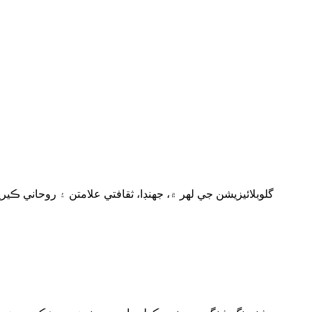
گلوبلائيزيشن جي لهر ۾، جهنڊا، ثقافتي علامتن ۽ روحاني ڪي