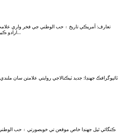
تعارف: آمريڪي تاريخ ۽ حب الوطني جي فخر واري علامت
ارادو ڪيو ٿا يا ان کي آمريڪا جي احترام جي علامت طور رکڻ چاهيو ٿا، هڪ قابل اعتماد بيٽسي راس جهنڊي ٺاهيندڙ ڳولڻ تمام ڏکيو آهي...
ٽائپوگرافڪ جهنڊا: جديد ٽيڪنالاجي روايتي علامتن سان ملن
ڪنگائي ٿيل جهنڊا خاص موقعن تي خوبصورتي ۽ حب الوطني ج