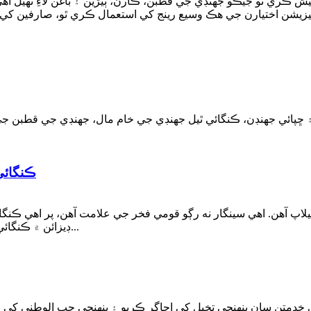
ڪري ٿو جيڪو جھنڊي جي قطبن، ڪارن، ٻيڙين ۽ باغن لاءِ ٺهيل آهي.
ڇپائي جهنڊن، ڪنگائي ٿيل جهنڊي جي خام مال، جھنڊي جي قطبن جي سي
ڪنگائي
يلاپ آهن. اهي سينگار نه رڳو قومي فخر جي علامت آهن، پر اهي ڪنگ
ڊيزائن ۾ ڪنگائي جو استعمال هڪ لچڪدار طول و عرض شامل ڪري ٿو...
دمتن سان پنهنجي تخيل کي اجاگر ڪريو ۽ پنهنجي حب الوطني کي بلند