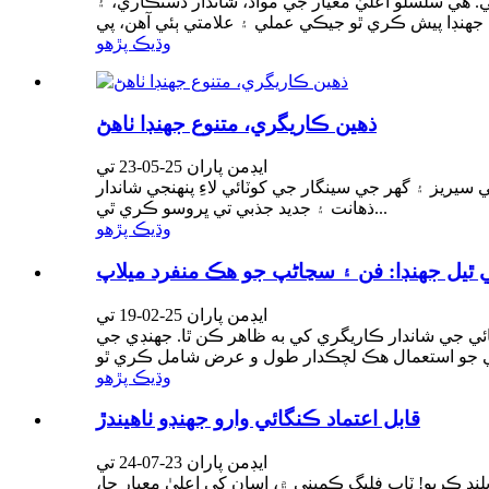
 هي سلسلو اعليٰ معيار جي مواد، شاندار دستڪاري، ۽
وڌيڪ پڙهو
ذهين ڪاريگري، متنوع جهنڊا ٺاهڻ
ايڊمن پاران 25-05-23 تي
ريز ۽ گھر جي سينگار جي کوٽائي لاءِ پنهنجي شاندار
ذهانت ۽ جديد جذبي تي ڀروسو ڪري ٿي...
وڌيڪ پڙهو
 ٿيل جهنڊا: فن ۽ سڃاڻپ جو هڪ منفرد ميلاپ
ايڊمن پاران 25-02-19 تي
ائي جي شاندار ڪاريگري کي به ظاهر ڪن ٿا. جهنڊي جي
وڌيڪ پڙهو
قابل اعتماد ڪنگائي وارو جهنڊو ٺاهيندڙ
ايڊمن پاران 23-07-24 تي
 ڪريو! ٽاپ فليگ ڪمپني ۾، اسان کي اعليٰ معيار جا،