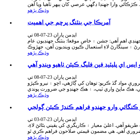
وڌيڪ پڙهو
آمريڪا جي بنٽنگ پرچم جي اهميت
ايڊمن پاران 23-07-08 تي
نڊي اهم آهي: جشن ۽ خاص موقعا: بنٽنگ جهنڊيون عام
وڌيڪ پڙهو
 ايس اي پليٽيڊ فين فليگ ڪيئن ٺاهيو ويندو آهي
ايڊمن پاران 23-07-08 تي
فين فليگ، جن کي بنٽنگ فليگ، يو ايس اي پليٽيڊ فين فليگ پڻ چيو ويندو آهي، عام طور تي هن ريت ٺاهيا ويندا آهن: 1، ضروري مواد گڏ ڪريو: توهان کي ڳاڙهي، اڇو ۽ نيرو ڪپڙو
وڌيڪ پڙهو
نگائي وارو جهنڊو فراهم ڪندڙ ڪيئن ڳولجي
ايڊمن پاران 23-07-03 تي
و آهي. اعليٰ معيار ۽ ڪاريگري کي يقيني بڻائڻ لاءِ،
وڌيڪ پڙهو