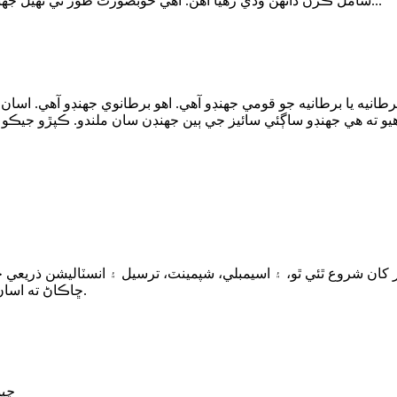
شامل ڪرڻ ڏانهن وڌي رهيا آهن. اهي خوبصورت طور تي ٺهيل جهنڊا نه رڳو خاص ۾ خوبصورتي جو هڪ لمس شامل ڪن ٿا...
نيه يا برطانيه جو قومي جھنڊو آهي. اهو برطانوي جھنڊو آهي. اسان جا
ر کان شروع ٿئي ٿو، ۽ اسيمبلي، شپمينٽ، ترسيل ۽ انسٽاليشن ذريعي
ڇاڪاڻ ته اسان جو يقين آهي ته اڄ جي دنيا ۾، صرف شيون وڪڻڻ سان ڪم نه ٿيندو.
چپن