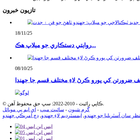
تازيون خبرون
18/11/25
روايتي دستڪاري جو ميلاپ هڪ...
08/10/25
© ڪاپي رائيٽ - 2010-2022: سڀ حق محفوظ آهن.
گرم شيون
-
سائيٽ ميپ
-
اي ايم پي موبائل
ر سان آسٽريليا جو جهنڊو
,
ايمسٽرڊيم لاءِ جهنڊو
,
ڊچ آمريڪي جهنڊو