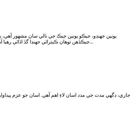
يونين جھنڊو، جيڪو يونين جيڪ جي نالي سان مشهور آهي، برطا
جيڪڏهن توهان ڪيترائي جھنڊا گڏ اڏائي رهيا آهيو ته هي جھنڊو ساڳئي سائيز جي ٻين جھنڊن سان ملندو. ڪپڙو جيڪو توهان پنهنجي گڏيل قومن جي جھنڊي لاءِ چونڊي سگهو ٿا...
جاري، ڊگهي مدت جي مدد اسان لاءِ اهم آهي. اسان جو عزم پيداوا