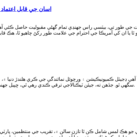
اسان جي قابل اعتماد 
 جي طور تي، بيٽسي راس جهنڊي تمام گهڻي مقبوليت حاصل ڪئي آهي.
دي آهي ڊجيٽل ڪميونيڪيشن ۽ ورچوئل نمائندگي جي ڪري هلندڙ دنيا ۾
سگهي ٿو. جڏهن ته، جيئن ٽيڪنالاجي ترقي ڪندي رهي ٿي، ڇپيل جهنڊا نئين معنيٰ اختيار ڪري چڪا آهن، جديد... کي گڏ ڪندي.
و هڪ لمس شامل ڪن ٿا تازن سالن ۾، تقريب جي منتظمين، پارٽي پل