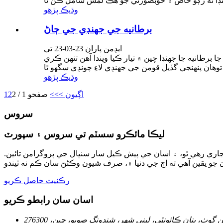
وڌيڪ پڙهو
برطانيه جي جهنڊي جي ڄاڻ
ايڊمن پاران 23-03-23 ​​تي
 برطانيه جا جھنڊا چين ۾ تيار ڪيا ويندا آهن تنهن ڪري
وڌيڪ پڙهو
اڳيون >
>>
صفحو 1 / 2
2
1
سروس
ليڪا مائڪرو سسٽم تي سروس ۽ سپورٽ
 جاري رهي ٿو، ۽ اسان جي پيش ڪيل سار سنڀال جي پروگرامن تائين.
رڪنيت حاصل ڪريو
اسان سان رابطو ڪريو
 ڳوٺ، ينان ڪائونٽي، ليني شهر، شنڊونگ صوبو، چين، 276300