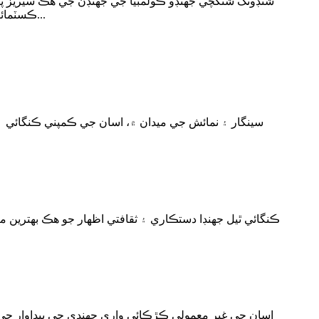
شنڊونگ شنگچي جھنڊو ڪولمبيا جي جھنڊن جي هڪ سيريز پيش 
ڪسٽمائيزيشن اختيارن جي هڪ وسيع رينج کي استعمال ڪري ٿو، صارفين کي جھنڊا پيش ڪري ٿو جيڪي عملي ۽ علامتي ٻئي آهن، پي...
سينگار ۽ نمائش جي ميدان ۾، اسان جي ڪمپني ڪنگائي ۽ 
ڪنگائي ٿيل جهنڊا دستڪاري ۽ ثقافتي اظهار جو هڪ بهترين م
اسان جي غير معمولي ڪڙڪائي واري جهنڊي جي پيداوار جي خ