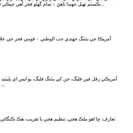
ڪسٽم ٺهيل جهنڊا ٺاهڻ ۾ تمام گهڻو فخر آهي جيڪي توهان جي سڃاڻپ، قدرن ۽ سببن جي خوبصورتي سان نمائندگي ڪن ٿا. ڪڙڪائي وارا جهنڊا ڊگهي عرصي کان ٻيهر ٺاهيا ويا آهن...
آمريڪا جي بنٽنگ جهنڊي حب الوطني ۽ قومي فخر جي علام
(نائلون يا پاليسٽر بهترين آهي)، هڪ سلائي مشين يا سوئي ۽ ڌاڳو، قينچي، هڪ ماپڻ واري ٽيپ، ۽ هڪ جهنڊو جي ضرورت پوندي ...
تعارف: ڇا اهو ملڪ هجي، تنظيم هجي يا تقريب، هڪ ڪنگائي ٿ