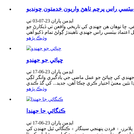
بيٽسي راس پرچم ٺاهڻ واريون خدمتون چونڊيو
ايڊمن پاران 23-07-03 تي
 ڇا توهان هن جهنڊي کي تاريخي واقعن تي ڏيکارڻ جو
وڌيڪ پڙهو
ڇپائي جو جھنڊو
ايڊمن پاران 23-06-17 تي
، جهنڊي کي ڇپائڻ جو عمل ماضي جي يادگيري وانگر لڳي
وڌيڪ پڙهو
ڪنگائي جا جهنڊا
ايڊمن پاران 23-06-17 تي
انرز، ۽ فردن پنهنجي سينگار ۾ ڪنگائي ٿيل جهنڊن کي