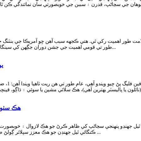
ت طور اهميت رکي ٿي. هتي ڪجهه سبب آهن ڇو آمريڪا جي بنٽنگ جه
طور تي قومي اهميت جي جشن دوران جڳهن کي سينگارڻ ۽ سينگارڻ لاءِ استعمال ڪيون وينديون آهن، جهڙوڪ...
يو
آمريڪي رفل 
هڪ سٺو ڪ
يل جهنڊو پنهنجي سڃاڻپ کي ظاهر ڪرڻ جو هڪ لازوال ۽ خوبصورت طريق
ڪنگائي ٿيل جهنڊن جو هڪ معزز سپلائر ڳولڻ ضروري آهي. هي مضمون قيمتي صلاحون فراهم ڪري ٿو ...