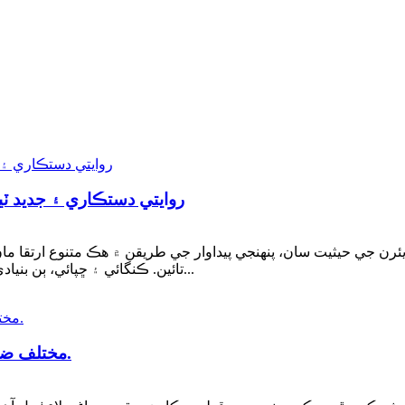
روايتي دستڪاري ۽ جديد ٽي
ريئرن جي حيثيت سان، پنهنجي پيداوار جي طريقن ۾ هڪ متنوع ارتقا ما
تائين. ڪنگائي ۽ ڇپائي، ٻن بنيادي صلاحيتن جي طور تي، هر هڪ ترقي جي حمايت ڪن ٿا...
مختلف ضرورتن کي پورو ڪرڻ لاءِ مختلف قسم جا جهنڊا.