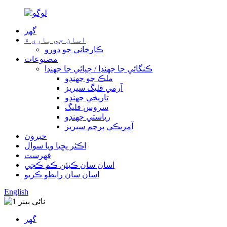
گھر
اسان جي باري ۾
ڪارخاني جو دورو
مصنوعات
ڪنگائي جا جهنڊا / ڇپائي جا جهنڊا
ملڪ جو جهنڊو
آرمي فليگ سيريز
تاريخي جهنڊو
سروس فليگ
رياستي جهنڊو
آمريڪي پرچم سيريز
خبرون
اڪثر پڇيا ويا سوال
فهرست
اسان سان ڪيئن ڪم ڪجي
اسان سان رابطو ڪريو
English
گھر