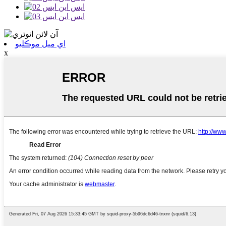
اي ميل موڪليو
x