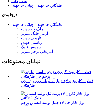
مصنوعات
ڪنگائي جا جهنڊا / ڇپائي جا جهنڊا
درجا بندي
ڪنگائي جا جهنڊا / ڇپائي جا جهنڊا
ملڪ جو جهنڊو
آرمي فليگ سيريز
تاريخي جهنڊو
رياستي جهنڊو
سروس فليگ
آمريڪي پرچم سيريز
نمايان مصنوعات
قطب ڪار ٻيڙي لاءِ ڇپيل آسٽريليا جي پرچم جي
ڪڙڪائي...
پول ڪار جي لاءِ ڇپيل پولينڊ اينسائن پرچم