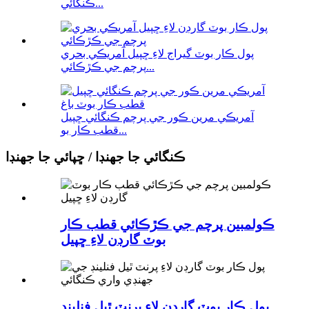
ڪنگائي...
پول ڪار بوٽ گيراج لاءِ ڇپيل آمريڪي بحري
پرچم جي ڪڙڪائي...
آمريڪي مرين ڪور جي پرچم ڪنگائي ڇپيل
قطب ڪار بو...
ڪنگائي جا جهنڊا / ڇپائي جا جهنڊا
ڪولمبين پرچم جي ڪڙڪائي قطب ڪار
بوٽ گارڊن لاءِ ڇپيل
پول ڪار بوٽ گارڊن لاءِ پرنٽ ٿيل فنلينڊ