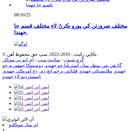
08/10/25
مختلف ضرورتن کي پورو ڪرڻ لاءِ مختلف قسم جا
جهنڊا.
© ڪاپي رائيٽ - 2010-2022: سڀ حق محفوظ آهن.
گرم شيون
-
سائيٽ ميپ
-
اي ايم پي موبائل
ڳاڙهي پس منظر سان آسٽريليا جو جهنڊو
,
ڊومينيڪا جمهوريه جو
جهنڊو
,
ملائيشيائي جهنڊو
,
فلپائني پرچم ايڇ ڊي
,
ڊچ آمريڪي جهنڊو
,
,
ايمسٽرڊيم لاءِ جهنڊو
اي ميل موڪليو
x