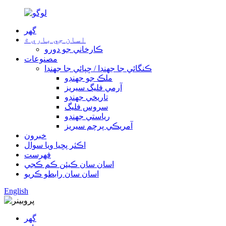
گھر
اسان جي باري ۾
ڪارخاني جو دورو
مصنوعات
ڪنگائي جا جهنڊا / ڇپائي جا جهنڊا
ملڪ جو جهنڊو
آرمي فليگ سيريز
تاريخي جهنڊو
سروس فليگ
رياستي جهنڊو
آمريڪي پرچم سيريز
خبرون
اڪثر پڇيا ويا سوال
فهرست
اسان سان ڪيئن ڪم ڪجي
اسان سان رابطو ڪريو
English
گھر