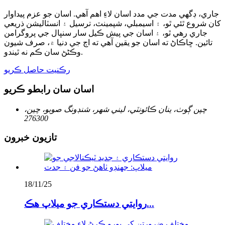
جاري، ڊگهي مدت جي مدد اسان لاءِ اهم آهي. اسان جو عزم پيداوار
کان شروع ٿئي ٿو، ۽ اسيمبلي، شپمينٽ، ترسيل ۽ انسٽاليشن ذريعي
جاري رهي ٿو، ۽ اسان جي پيش ڪيل سار سنڀال جي پروگرامن
تائين. ڇاڪاڻ ته اسان جو يقين آهي ته اڄ جي دنيا ۾، صرف شيون
وڪڻڻ سان ڪم نه ٿيندو.
رڪنيت حاصل ڪريو
اسان سان رابطو ڪريو
چپن ڳوٺ، ينان ڪائونٽي، ليني شهر، شنڊونگ صوبو، چين،
276300
تازيون خبرون
18/11/25
روايتي دستڪاري جو ميلاپ هڪ...