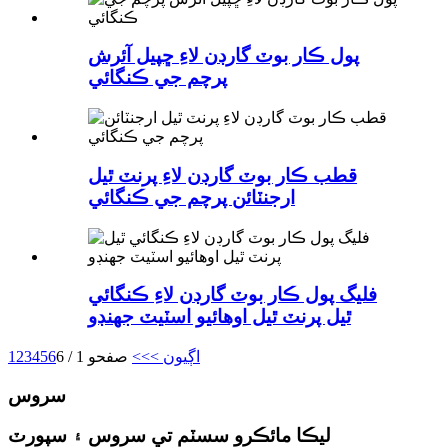
پول ڪار بوٽ گارڊن لاءِ ڇپيل آئرش
پرچم جي ڪنگائي
قطب ڪار بوٽ گارڊن لاءِ پرنٽ ٿيل
ارجنٽائن پرچم جي ڪنگائي
فليگ پول ڪار بوٽ گارڊن لاءِ ڪنگائي
ٿيل پرنٽ ٿيل اوهائيو اسٽيٽ جهنڊو
اڳيون >
>>
صفحو 1 / 6
6
5
4
3
2
1
سروس
ليڪا مائڪرو سسٽم تي سروس ۽ سپورٽ