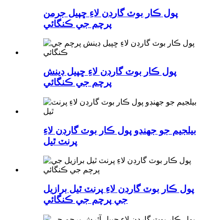
پول ڪار بوٽ گارڊن لاءِ ڇپيل جرمن
پرچم جي ڪنگائي
پول ڪار بوٽ گارڊن لاءِ ڇپيل ڊينش
پرچم جي ڪنگائي
بيلجيم جو جهنڊو پول ڪار بوٽ گارڊن لاءِ
پرنٽ ٿيل
پول ڪار بوٽ گارڊن لاءِ پرنٽ ٿيل برازيل
جي پرچم جي ڪنگائي