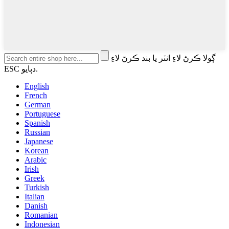
ڳولا ڪرڻ لاءِ انٽر يا بند ڪرڻ لاءِ
ESC دٻايو.
English
French
German
Portuguese
Spanish
Russian
Japanese
Korean
Arabic
Irish
Greek
Turkish
Italian
Danish
Romanian
Indonesian