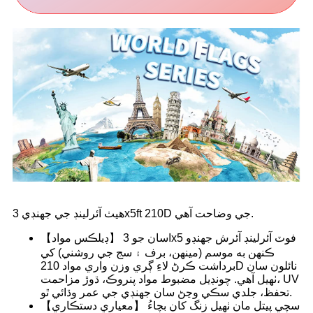
هيٺ آئرلينڊ جي جهنڊي 3x5ft 210D جي وضاحت آهي.
【ڊيلڪس مواد】 اسان جو 3x5 فوٽ آئرلينڊ آئرش جهنڊو
ڪنهن به موسم (مينهن، برف ۽ سج جي روشني) کي
برداشت ڪرڻ لاءِ ڳري وزن واري مواد 210D نائلون سان
ٺهيل آهي. چونڊيل مضبوط مواد پنروڪ، ڌوڙ مزاحمت، UV
تحفظ، جلدي سڪي وڃڻ سان جهنڊي جي عمر وڌائي ٿو.
【معياري دستڪاري】 سچي پيتل مان ٺهيل زنگ کان بچاءُ