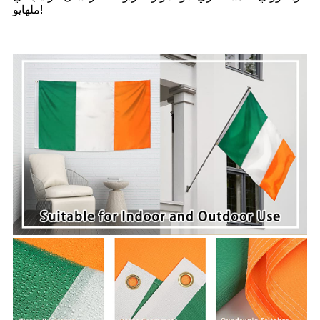
ملهايو!