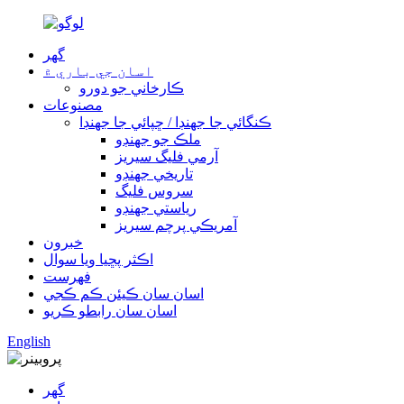
گھر
اسان جي باري ۾
ڪارخاني جو دورو
مصنوعات
ڪنگائي جا جهنڊا / ڇپائي جا جهنڊا
ملڪ جو جهنڊو
آرمي فليگ سيريز
تاريخي جهنڊو
سروس فليگ
رياستي جهنڊو
آمريڪي پرچم سيريز
خبرون
اڪثر پڇيا ويا سوال
فهرست
اسان سان ڪيئن ڪم ڪجي
اسان سان رابطو ڪريو
English
گھر