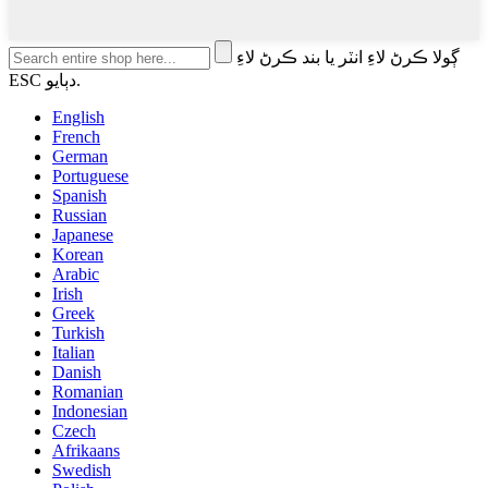
ڳولا ڪرڻ لاءِ انٽر يا بند ڪرڻ لاءِ
ESC دٻايو.
English
French
German
Portuguese
Spanish
Russian
Japanese
Korean
Arabic
Irish
Greek
Turkish
Italian
Danish
Romanian
Indonesian
Czech
Afrikaans
Swedish