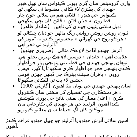
واري گروميٽس سان ڳري ڊيوٽي ڪينواس سان ٺهيل هيڊر
جهنڊي کي پڪڙڻ لاءِ ڪافي مضبوط ٿي سگهي ٿو.
ڪينواس جي هيڊر ۽ فلائي هيم تي سلائي جون چار
قطارون ته جيئن ڦاٽڻ ۽ ڦاٽڻ کان بچي سگهجي.
【شاندار ظاهر】 ٺهيل سلائي پٽيون جهنڊي کي ٺاهين
ٿيون، روشن روشن روايتي رنگ ماڻهن جو ڌيان ڇڪائي ٿو
۽ هرڪو روح جي گهرائي ۾ محسوس ڪندو ته "مون کي
آئرلينڊ تي فخر آهي."
【ضروري جهنڊو】 آئرش جهنڊو اڏامڻ لاءِ هڪ مثالي
علامت آهي ۽ خاندان ۽ دوستن لاءِ هڪ بهترين تحفو آهي.
توهان پنهنجي جهنڊي جي قطب تي پنهنجي پيار جو اظهار
ڪندي پنهنجي فخر جو اظهار ڪري سگهو ٿا يا گهر، آفيس،
روڊن ۽ ٻاهران سينٽ پيٽرڪ جي ڏينهن جهڙن قومي
جشنن لاءِ ڀت تي لٽڪائي سگهو ٿا.
【100٪ گارنٽي】اسان پنهنجي جهنڊي جي پويان بيٺا آهيون
۽ هر دستڪاري جي تفصيلن کي سختي سان ڪنٽرول
ڪرڻ ۽ اعليٰ معيار کي يقيني بڻائڻ جي پوري ڪوشش
ڪندا آهيون. آئرلينڊ جي هر جهنڊي کي ڪارخاني مان
موڪلڻ کان اڳ احتياط سان معائنو ڪيو ويو.
اسين سلائي آئرش جهنڊو يا آئرلينڊ جو ڇپيل جهنڊو فراهم ڪندڙ
آهيون.
ڇا توهان هڪ اعليٰ معيار جي آئرش جهنڊي ڳولي رهيا آهيو جيڪا