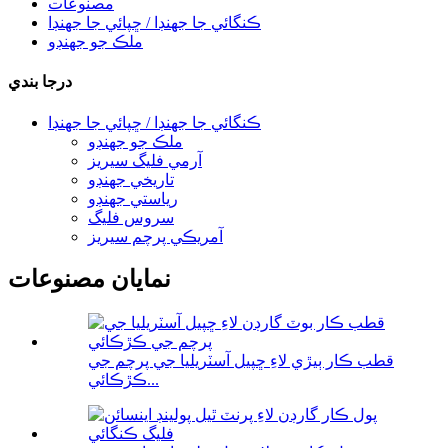
مصنوعات
ڪنگائي جا جهنڊا / ڇپائي جا جهنڊا
ملڪ جو جهنڊو
درجا بندي
ڪنگائي جا جهنڊا / ڇپائي جا جهنڊا
ملڪ جو جهنڊو
آرمي فليگ سيريز
تاريخي جهنڊو
رياستي جهنڊو
سروس فليگ
آمريڪي پرچم سيريز
نمايان مصنوعات
قطب ڪار ٻيڙي لاءِ ڇپيل آسٽريليا جي پرچم جي
ڪڙڪائي...