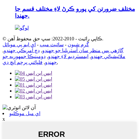
مختلف ضرورتن کي پورو ڪرڻ لاءِ مختلف قسم جا
جهنڊا.
© ڪاپي رائيٽ - 2010-2022: سڀ حق محفوظ آهن.
گرم شيون
-
سائيٽ ميپ
-
اي ايم پي موبائل
ڳاڙهي پس منظر سان آسٽريليا جو جهنڊو
,
ڊچ آمريڪي جهنڊو
,
ملائيشيائي جهنڊو
,
ايمسٽرڊيم لاءِ جهنڊو
,
ڊومينيڪا جمهوريه جو
,
جهنڊو
,
فلپائني پرچم ايڇ ڊي
اي ميل موڪليو
x