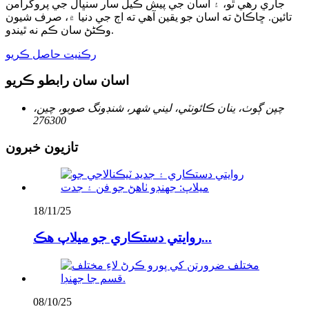
جاري رهي ٿو، ۽ اسان جي پيش ڪيل سار سنڀال جي پروگرامن
تائين. ڇاڪاڻ ته اسان جو يقين آهي ته اڄ جي دنيا ۾، صرف شيون
وڪڻڻ سان ڪم نه ٿيندو.
رڪنيت حاصل ڪريو
اسان سان رابطو ڪريو
چپن ڳوٺ، ينان ڪائونٽي، ليني شهر، شنڊونگ صوبو، چين،
276300
تازيون خبرون
18/11/25
روايتي دستڪاري جو ميلاپ هڪ...
08/10/25