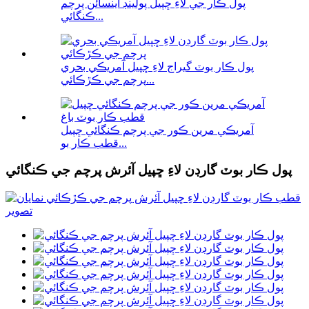
پول ڪار جي لاءِ ڇپيل پولينڊ اينسائن پرچم
ڪنگائي...
پول ڪار بوٽ گيراج لاءِ ڇپيل آمريڪي بحري
پرچم جي ڪڙڪائي...
آمريڪي مرين ڪور جي پرچم ڪنگائي ڇپيل
قطب ڪار بو...
پول ڪار بوٽ گارڊن لاءِ ڇپيل آئرش پرچم جي ڪنگائي