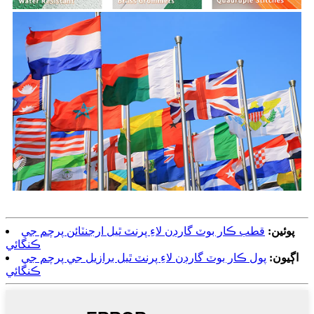
پوئين:
قطب ڪار بوٽ گارڊن لاءِ پرنٽ ٿيل ارجنٽائن پرچم جي
ڪنگائي
اڳيون:
پول ڪار بوٽ گارڊن لاءِ پرنٽ ٿيل برازيل جي پرچم جي
ڪنگائي