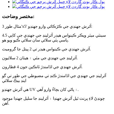
مختصر وضاحت:
مثال طور 3'x5' آئرش جھنڊي جي ڪڙڪائي وارو جھنڊو:
4.5 سينٽي ميٽر ويڪر ڪينواس هيڊر آئرلينڊ جي جهنڊي جي کاٻي
پاسي ٻٽي سلائي سان سلائي ڪيو ويو هو.
آئرش جهنڊي جي ڪينواس هيڊر تي 2 پيتل جا گروميٽ.
آئرلينڊ جي جهنڊي جي مٿي ۽ هيٺان 2 سلائيون.
آئرش جهنڊي جي اڏامندڙ ٽانڪين جون 4 قطارون.
آئرلينڊ جي جهنڊي جي اڏامندڙ ڪنڊ تي مضبوطي جي طور تي گو
اينڊ بيڪ سلائي
هي آئرش جهنڊو UV ۽ پاڻي کان بچاءُ وارو آهي.
چونڊڻ لاءِ پرنٽ ٿيل آئرش جهنڊا ۽ آئرلينڊ جا سليل جهنڊا موجود
آهن.