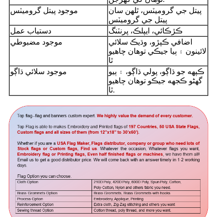
پيتل جي گروميٽس، ٿلهن سان
موجود پيتل گروميٽس
پيتل جي گروميٽس
ڪڙڪائي، ايپلڪ، پرنٽنگ
دستياب عمل
اضافي ڪپڙو، وڌيڪ سلائي
موجود مضبوطي
لائينون ۽ ٻيا جيڪي توهان چاهيو
ٿا
ڪپهه جو ڌاڳو، پولي ڌاڳو، ۽ ٻيو
موجود سلائي ڌاڳو
گهڻو ڪجهه جيڪو توهان چاهيو
ٿا.