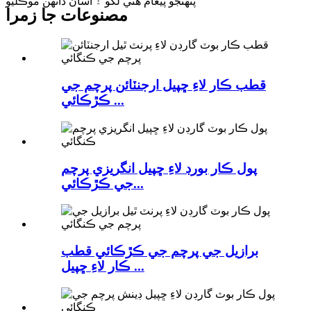
پنهنجو پيغام هتي لکو ۽ اسان ڏانهن موڪليو
مصنوعات جا زمرا
قطب ڪار لاءِ ڇپيل ارجنٽائن پرچم جي
ڪڙڪائي ...
پول ڪار بورڊ لاءِ ڇپيل انگريزي پرچم
جي ڪڙڪائي...
برازيل جي پرچم جي ڪڙڪائي قطب
ڪار لاءِ ڇپيل ...