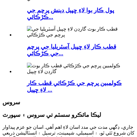
پول ڪار بوا لاءِ ڇپيل ڊينش پرچم جي
ڪڙڪائي...
قطب ڪار لاءِ ڇپيل آسٽريليا جي پرچم
جي ڪڙڪائي...
ڪولمبين پرچم جي ڪڙڪائي قطب ڪار
لاءِ ڇپيل ...
سروس
ليڪا مائڪرو سسٽم تي سروس ۽ سپورٽ
جاري، ڊگهي مدت جي مدد اسان لاءِ اهم آهي. اسان جو عزم پيداوار
کان شروع ٿئي ٿو، ۽ اسيمبلي، شپمينٽ، ترسيل ۽ انسٽاليشن ذريعي