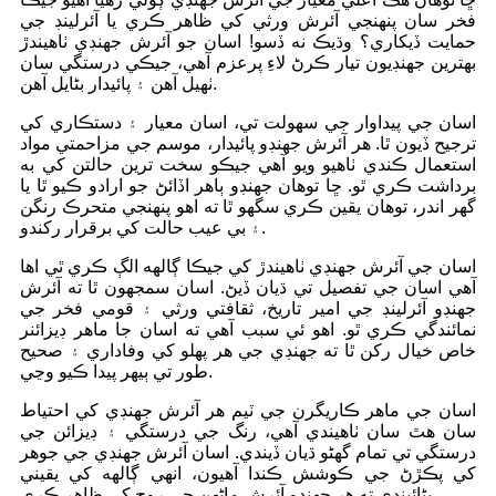
فخر سان پنهنجي آئرش ورثي کي ظاهر ڪري يا آئرلينڊ جي
حمايت ڏيکاري؟ وڌيڪ نه ڏسو! اسان جو آئرش جهنڊي ٺاهيندڙ
بهترين جهنڊيون تيار ڪرڻ لاءِ پرعزم آهي، جيڪي درستگي سان
ٺهيل آهن ۽ پائيدار بڻايل آهن.
اسان جي پيداوار جي سهولت تي، اسان معيار ۽ دستڪاري کي
ترجيح ڏيون ٿا. هر آئرش جهنڊو پائيدار، موسم جي مزاحمتي مواد
استعمال ڪندي ٺاهيو ويو آهي جيڪو سخت ترين حالتن کي به
برداشت ڪري ٿو. ڇا توهان جهنڊو ٻاهر اڏائڻ جو ارادو ڪيو ٿا يا
گهر اندر، توهان يقين ڪري سگهو ٿا ته اهو پنهنجي متحرڪ رنگن
۽ بي عيب حالت کي برقرار رکندو.
اسان جي آئرش جهنڊي ٺاهيندڙ کي جيڪا ڳالهه الڳ ڪري ٿي اها
آهي اسان جي تفصيل تي ڌيان ڏيڻ. اسان سمجهون ٿا ته آئرش
جهنڊو آئرلينڊ جي امير تاريخ، ثقافتي ورثي ۽ قومي فخر جي
نمائندگي ڪري ٿو. اهو ئي سبب آهي ته اسان جا ماهر ڊيزائنر
خاص خيال رکن ٿا ته جهنڊي جي هر پهلو کي وفاداري ۽ صحيح
طور تي ٻيهر پيدا ڪيو وڃي.
اسان جي ماهر ڪاريگرن جي ٽيم هر آئرش جهنڊي کي احتياط
سان هٿ سان ٺاهيندي آهي، رنگ جي درستگي ۽ ڊيزائن جي
درستگي تي تمام گهڻو ڌيان ڏيندي. اسان آئرش جهنڊي جي جوهر
کي پڪڙڻ جي ڪوشش ڪندا آهيون، انهي ڳالهه کي يقيني
بڻائيندي ته هر جهنڊو آئرش ماڻهن جي روح کي ظاهر ڪري.