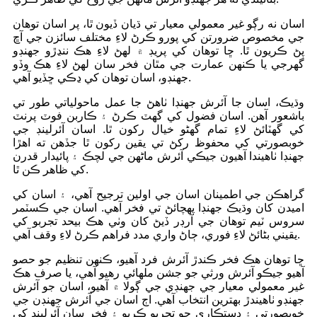
اسان نه رڳو غير معمولي معيار تي ڌيان ڏيون ٿا، پر اسان توهان
جي مخصوص ضرورتن کي پورو ڪرڻ لاءِ مختلف سائزن جي آڇ
پڻ ڪريون ٿا. ڇا توهان کي پريڊ ۾ لهڻ لاءِ هڪ ننڍڙو جهنڊو
گهرجي يا ڪنهن عمارت جي مٿان فخر سان لهڻ لاءِ هڪ وڏو
جهنڊو، اسان توهان کي ڍڪي ڇڏيو آهي.
وڌيڪ، اسان جا آئرش جهنڊا ٺاهڻ جا عمل ماحولياتي طور تي
باشعور آهن. اسان فضول کي گھٽ ڪرڻ ۽ ڪاربن فوٽ پرنٽ
کي گھٽائڻ لاءِ تمام گهڻو خيال رکون ٿا. اسان آئرلينڊ جي
خوبصورتي کي محفوظ رکڻ تي يقين رکون ٿا جڏهن ته اهڙا
جهنڊا ٺاهيندا آهيون جيڪي آئرش ماڻهن جي لچڪ ۽ پائيدار قدرن
کي ظاهر ڪن ٿا.
گراهڪن جي اطمينان اسان جي اولين ترجيح آهي، ۽ اسان کي
اميدن کان وڌيڪ جهنڊا پهچائڻ تي فخر آهي. اسان جي ڪسٽمر
سروس ٽيم توهان جي آرڊر ڏيڻ کان وٺي هڪ بيحد تجربو کي
يقيني بڻائڻ لاءِ فوري، ڄاڻ واري مدد فراهم ڪرڻ لاءِ وقف آهي.
ڇا توهان هڪ فخر ڪندڙ آئرش فرد آهيو، ڪنهن تنظيم جو حصو
آهيو جيڪو آئرش ورثي جو جشن ملهائي رهيو آهي، يا صرف هڪ
غير معمولي معيار جي جهنڊي جي ڳولا ۾ آهيو، اسان جو آئرش
جهنڊو ٺاهيندڙ بهترين انتخاب آهي. اڄ اسان جي آئرش جهنڊن جي
خوبصورتي ۽ دستڪاري جو تجربو ڪريو ۽ فخر سان آئرلينڊ کي